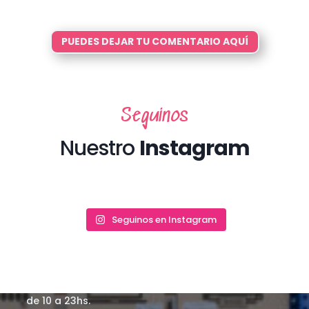
PUEDES DEJAR TU COMENTARIO AQUÍ
Seguinos
Nuestro
Instagram
Tte. Gral. Juan Domingo Perón 1881, Piso 2, CABA,
Seguinos en Instagram
Argentina
Nuestro horario de atención es de Lunes a Viernes
de 10 a 17hs en Argentina en nuestras oficinas de
Congreso y atención vía Whatsapp todos los días
de 10 a 23hs.