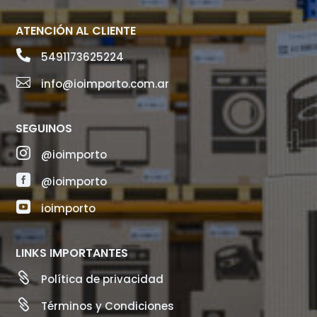
ATENCIÓN AL CLIENTE

5491173625224

info@ioimporto.com.ar
SEGUINOS

@ioimporto

@ioimporto

ioimporto
LINKS IMPORTANTES

Política de privacidad

Términos y Condiciones