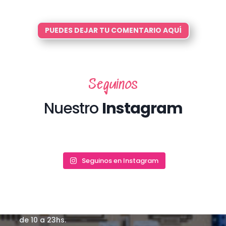
PUEDES DEJAR TU COMENTARIO AQUÍ
Seguinos
Nuestro
Instagram
Tte. Gral. Juan Domingo Perón 1881, Piso 2, CABA,
Seguinos en Instagram
Argentina
Nuestro horario de atención es de Lunes a Viernes
de 10 a 17hs en Argentina en nuestras oficinas de
Congreso y atención vía Whatsapp todos los días
de 10 a 23hs.